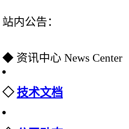
站内公告：
◆ 资讯中心 News Center
◇
技术文档