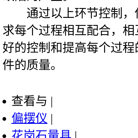
通过以上环节控制，使
求每个过程相互配合，相
好的控制和提高每个过程
件的质量。
查看与 |
偏摆仪
|
花岗石量具
|