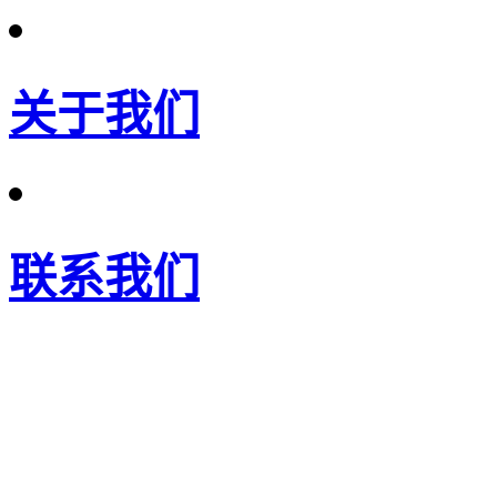
关于我们
联系我们