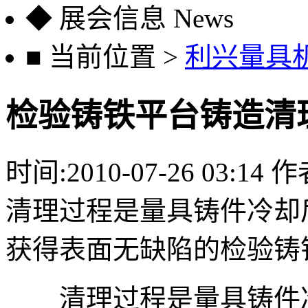
◆ 展会信息 News
■ 当前位置 >
利兴量具
检验铸铁平台铸造清
时间:2010-07-26 03:1
清理过程是量具铸件冷却
获得表面无缺陷的检验铸
清理过程是量具铸件冷