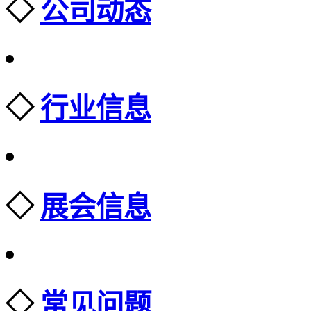
◇
公司动态
◇
行业信息
◇
展会信息
◇
常见问题