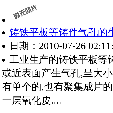
铸铁平板等铸件气孔的
日期：2010-07-26 02:1
工业生产的铸铁平板等铸
或近表面产生气孔,呈大小
有单个的,也有聚集成片的
一层氧化皮....