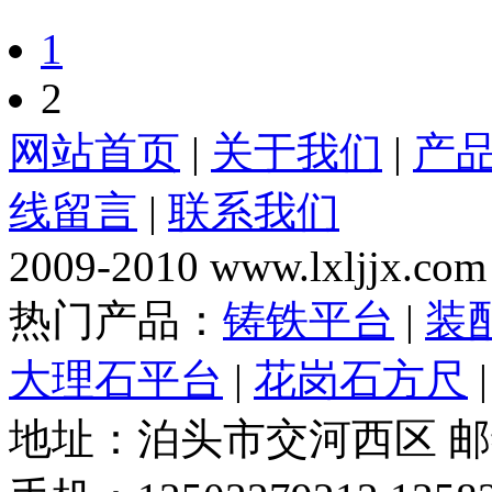
1
2
网站首页
|
关于我们
|
产
线留言
|
联系我们
Co
2009-2010 www.lxljjx.com a
热门产品：
铸铁平台
|
装
大理石平台
|
花岗石方尺
地址：泊头市交河西区 邮编