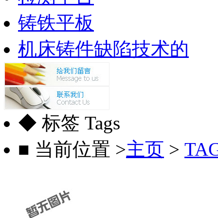
铸铁平板
机床铸件缺陷技术的
◆ 标签 Tags
■ 当前位置 >
主页
>
TA