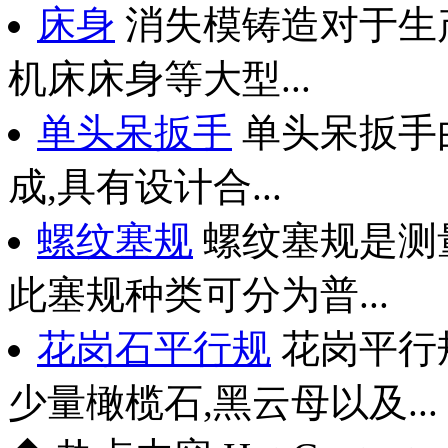
床身
消失模铸造对于生
机床床身等大型...
单头呆扳手
单头呆扳手
成,具有设计合...
螺纹塞规
螺纹塞规是测
此塞规种类可分为普...
花岗石平行规
花岗平行
少量橄榄石,黑云母以及...