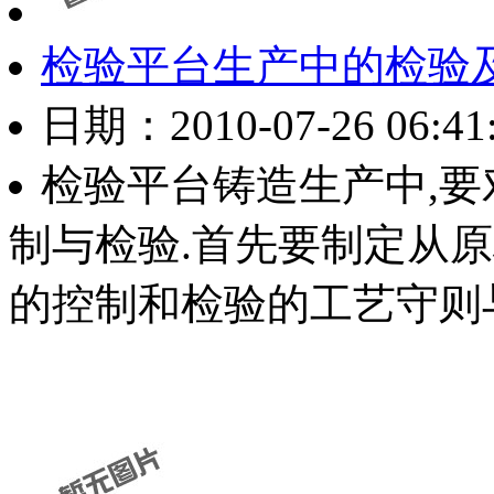
检验平台生产中的检验
日期：2010-07-26 06:4
检验平台铸造生产中,
制与检验.首先要制定从
的控制和检验的工艺守则与技