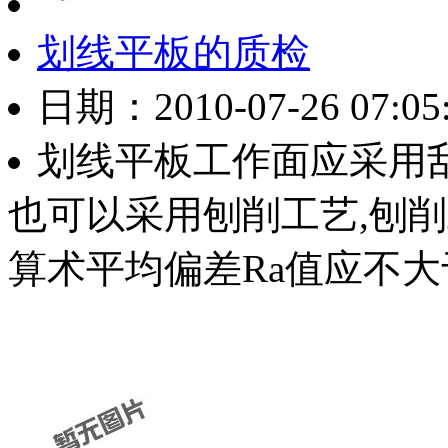
划线平板的质检
日期：2010-07-26 07:0
划线平板工作面应采用刮
也可以采用刨削工艺,刨
算术平均偏差Ra值应不大于5