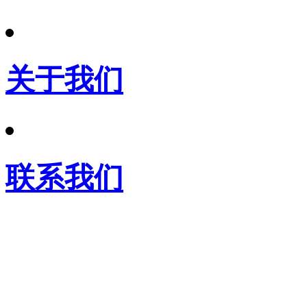
关于我们
联系我们