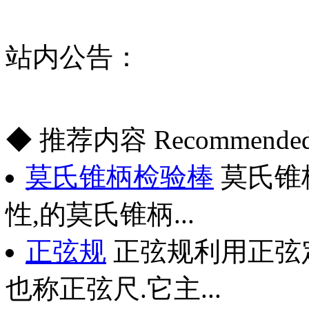
站内公告：
◆ 推荐内容 Recommended 
莫氏锥柄检验棒
莫氏锥
性,的莫氏锥柄...
正弦规
正弦规利用正弦
也称正弦尺.它主...