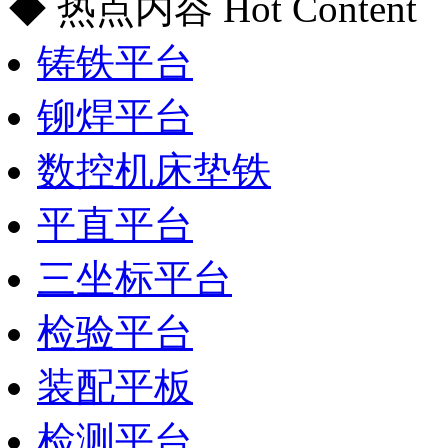
◆ 热点内容 Hot Content
铸铁平台
铆焊平台
数控机床垫铁
平直平台
三坐标平台
检验平台
装配平板
检测平台