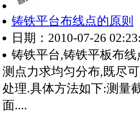
铸铁平台布线点的原则
日期：2010-07-26 02:2
铸铁平台,铸铁平板布线
测点力求均匀分布,既尽
处理.具体方法如下:测
面....